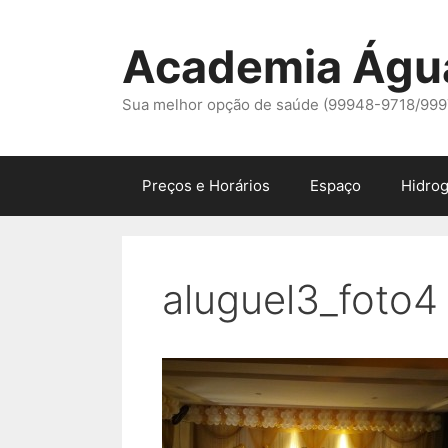
Pular
para
Academia Águ
o
conteúdo
Sua melhor opção de saúde (99948-9718/99
Preços e Horários
Espaço
Hidrog
aluguel3_foto4