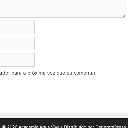
dor para a próxima vez que eu comentar.
© 2026 Academia Água Viva
• Distribuído por
GeneratePress