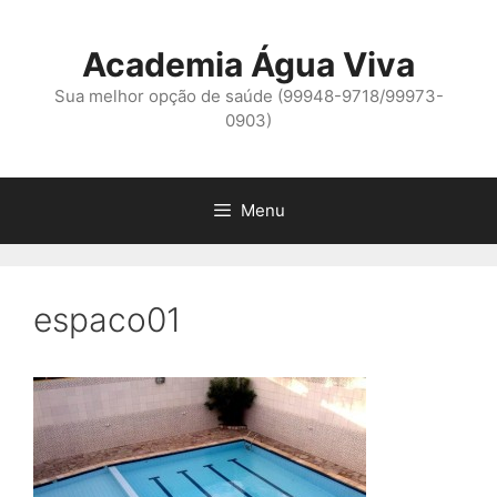
Pular
para
Academia Água Viva
o
conteúdo
Sua melhor opção de saúde (99948-9718/99973-
0903)
Menu
espaco01