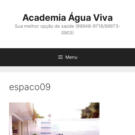
Pular
para
Academia Água Viva
o
conteúdo
Sua melhor opção de saúde (99948-9718/99973-
0903)
Menu
espaco09