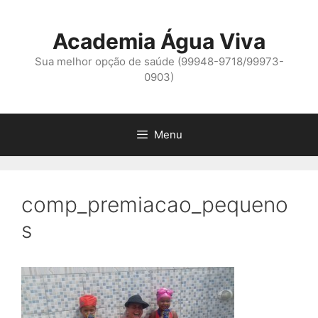
Pular
para
Academia Água Viva
o
conteúdo
Sua melhor opção de saúde (99948-9718/99973-
0903)
Menu
comp_premiacao_pequeno
s