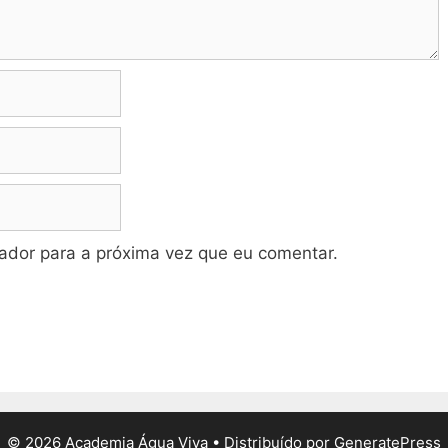
dor para a próxima vez que eu comentar.
© 2026 Academia Água Viva
• Distribuído por
GeneratePress