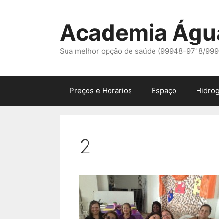
Pular
para
Academia Águ
o
conteúdo
Sua melhor opção de saúde (99948-9718/99
Preços e Horários
Espaço
Hidrog
2