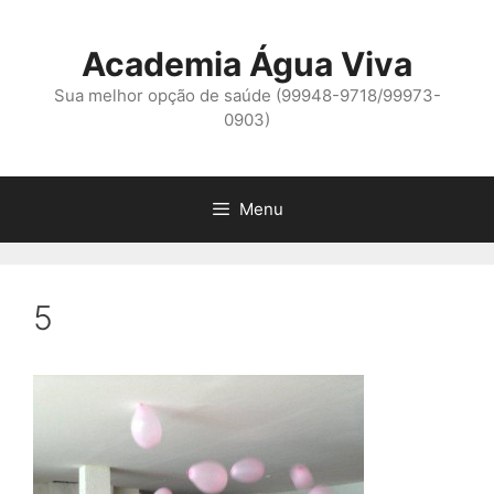
Pular
para
Academia Água Viva
o
conteúdo
Sua melhor opção de saúde (99948-9718/99973-
0903)
Menu
5