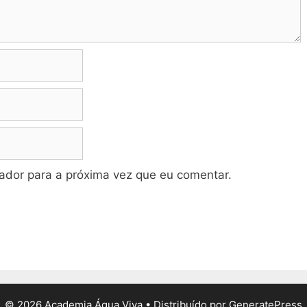
dor para a próxima vez que eu comentar.
© 2026 Academia Água Viva
• Distribuído por
GeneratePress