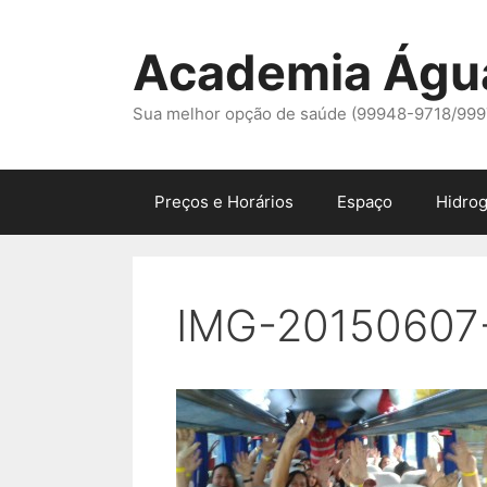
Pular
para
Academia Águ
o
conteúdo
Sua melhor opção de saúde (99948-9718/99
Preços e Horários
Espaço
Hidrog
IMG-20150607