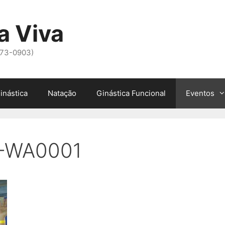
a Viva
973-0903)
inástica
Natação
Ginástica Funcional
Eventos
-WA0001