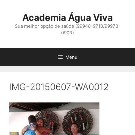
Pular
para
Academia Água Viva
o
conteúdo
Sua melhor opção de saúde (99948-9718/99973-
0903)
Menu
IMG-20150607-WA0012