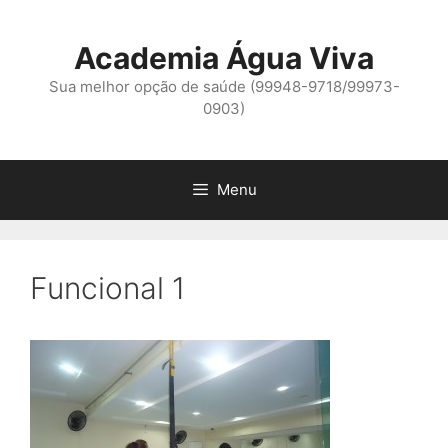
Pular
para
Academia Água Viva
o
conteúdo
Sua melhor opção de saúde (99948-9718/99973-
0903)
Menu
Funcional 1