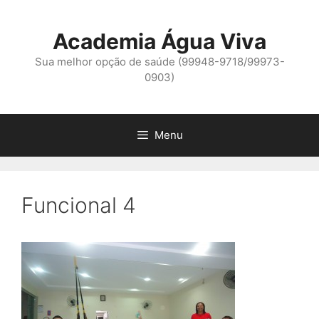
Pular
para
Academia Água Viva
o
conteúdo
Sua melhor opção de saúde (99948-9718/99973-
0903)
Menu
Funcional 4