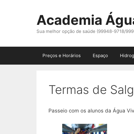
Pular
para
Academia Águ
o
conteúdo
Sua melhor opção de saúde (99948-9718/99
Preços e Horários
Espaço
Hidrog
Termas de Sal
Passeio com os alunos da Água Viv