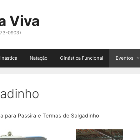
a Viva
973-0903)
inástica
Natação
Ginástica Funcional
Eventos
gadinho
a para Passira e Termas de Salgadinho