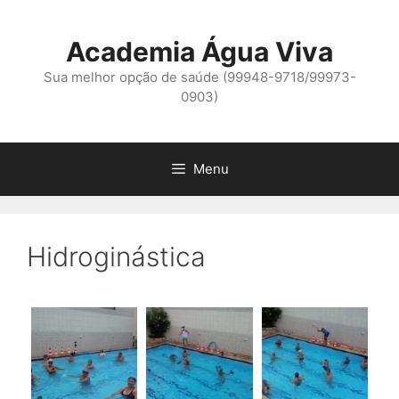
Pular
para
Academia Água Viva
o
conteúdo
Sua melhor opção de saúde (99948-9718/99973-
0903)
Menu
Hidroginástica