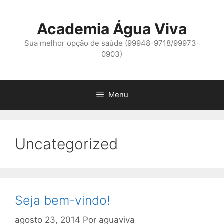
Pular
para
Academia Água Viva
o
conteúdo
Sua melhor opção de saúde (99948-9718/99973-
0903)
Menu
Uncategorized
Seja bem-vindo!
agosto 23, 2014
Por
aguaviva