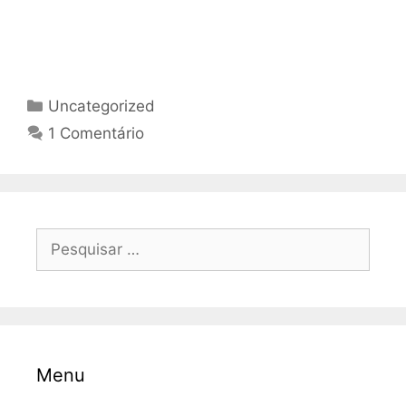
Natação
Categorias
Uncategorized
1 Comentário
Pesquisar
por:
Menu